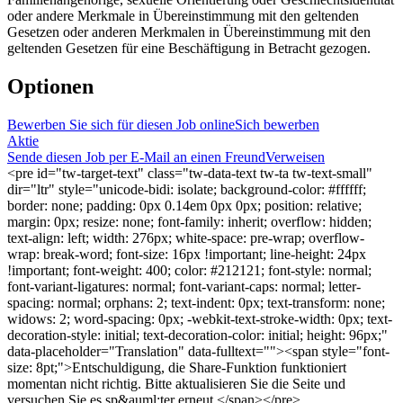
oder andere Merkmale in Übereinstimmung mit den geltenden
Gesetzen oder anderen Merkmalen in Übereinstimmung mit den
geltenden Gesetzen für eine Beschäftigung in Betracht gezogen.
Optionen
Bewerben Sie sich für diesen Job online
Sich bewerben
Aktie
Sende diesen Job per E-Mail an einen Freund
Verweisen
<pre id="tw-target-text" class="tw-data-text tw-ta tw-text-small"
dir="ltr" style="unicode-bidi: isolate; background-color: #ffffff;
border: none; padding: 0px 0.14em 0px 0px; position: relative;
margin: 0px; resize: none; font-family: inherit; overflow: hidden;
text-align: left; width: 276px; white-space: pre-wrap; overflow-
wrap: break-word; font-size: 16px !important; line-height: 24px
!important; font-weight: 400; color: #212121; font-style: normal;
font-variant-ligatures: normal; font-variant-caps: normal; letter-
spacing: normal; orphans: 2; text-indent: 0px; text-transform: none;
widows: 2; word-spacing: 0px; -webkit-text-stroke-width: 0px; text-
decoration-style: initial; text-decoration-color: initial; height: 96px;"
data-placeholder="Translation" data-fulltext=""><span style="font-
size: 8pt;">Entschuldigung, die Share-Funktion funktioniert
momentan nicht richtig. Bitte aktualisieren Sie die Seite und
versuchen Sie es sp&auml;ter erneut.</span></pre>